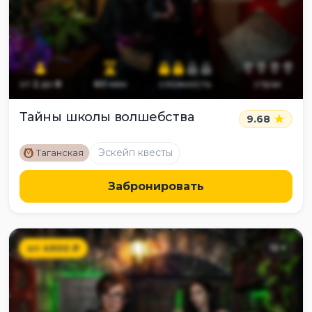
от
2
до
8
60
мин
сложность
страх
Тайны школы волшебства
9.68
M
Эскейп квесты
Таганская
Забронировать
от
4900
₽
12
+