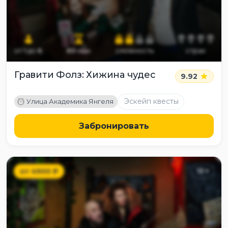
от
1
до
6
60
мин
сложность
страх
Гравити Фолз: Хижина чудес
9.92
M
Эскейп квесты
Улица Академика Янгеля
Забронировать
от
4900
₽
12
+