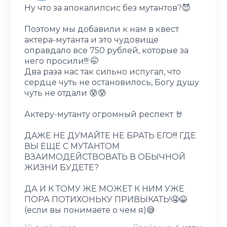
Ну что за апокалипсис без мутантов?😈
Поэтому мы добавили к нам в квест
актера-мутанта и это чудовище
оправдало все 750 рублей, которые за
него просили!!! 🤭
Два раза нас так сильно испугал, что
сердце чуть не остановилось, Богу душу
чуть не отдали 😰😰
Актеру-мутанту огромный респект 🤘
ДАЖЕ НЕ ДУМАЙТЕ НЕ БРАТЬ ЕГО!!! ГДЕ
ВЫ ЕЩЕ С МУТАНТОМ
ВЗАИМОДЕЙСТВОВАТЬ В ОБЫЧНОЙ
ЖИЗНИ БУДЕТЕ?
ДА И К ТОМУ ЖЕ МОЖЕТ К НИМ УЖЕ
ПОРА ПОТИХОНЬКУ ПРИВЫКАТЬ!🤤😂
(если вы понимаете о чем я)😅