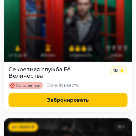
от
2
до
6
60
мин
сложность
страх
Секретная служба Её
10
Величества
M
Эскейп квесты
Сокольники
Забронировать
от
4500
₽
12
+