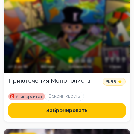
от
2
до
10
60
мин
сложность
страх
Приключения Монополиста
9.95
M
Эскейп квесты
Университет
Забронировать