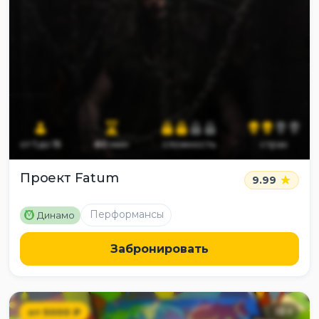
от
1
до
15
60
мин
сложность
страх
Проект Fatum
9.99
M
Перформансы
Динамо
Забронировать
от
5000
₽
13
+