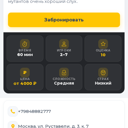
мутантов очень хороший слух..
Забронировать
ВРЕМЯ
ИГРОКИ
ОЦЕНКА
60
мин
2
–
7
10
₽
ЦЕНА
СЛОЖНОСТЬ
СТРАХ
от
₽
Средняя
Низкий
4000
+79848882777
Москва, ул. Руставели, д. 3, к. 7