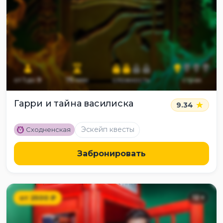
от
1
до
9
75
мин
сложность
страх
Гарри и тайна василиска
9.34
M
Эскейп квесты
Сходненская
Забронировать
от
2500
₽
12
+