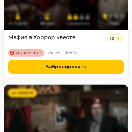
от
7
до
10
60
мин
сложность
страх
Мафия в Хоррор квесте
10
M
Экшен квесты
Университет
Забронировать
от
4500
₽
7
+