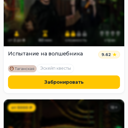
от
2
до
8
60
мин
сложность
страх
Испытание на волшебника
9.62
M
Эскейп квесты
Таганская
Забронировать
от
5000
₽
12
+