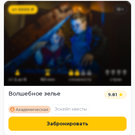
от
5000
₽
12
+
от
2
до
6
60
мин
сложность
страх
Волшебное зелье
9.81
M
Эскейп квесты
Академическая
Забронировать