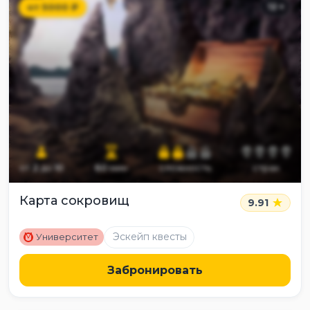
от
5000
₽
12
+
от
2
до
10
60
мин
сложность
страх
Карта сокровищ
9.91
M
Эскейп квесты
Университет
Забронировать